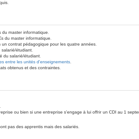
quis.
 du master informatique.
s du master informatique.
n un contrat pédagogique pour les quatre années.
salarié/étudiant.
é du salarié/étudiant.
es entre les unités d'enseignements
.
ats obtenus et des contraintes.
.
treprise ou bien si une entreprise s'engage à lui offrir un CDI au 1 sep
ont pas des apprentis mais des salariés.