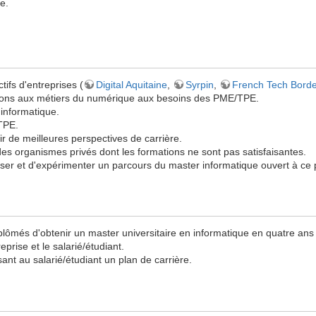
e.
tifs d'entreprises (
Digital Aquitaine
,
Syrpin
,
French Tech Bord
ations aux métiers du numérique aux besoins des PME/TPE.
informatique.
TPE.
r de meilleures perspectives de carrière.
des organismes privés dont les formations ne sont pas satisfaisantes.
er et d'expérimenter un parcours du master informatique ouvert à ce p
ômés d'obtenir un master universitaire en informatique en quatre ans to
reprise et le salarié/étudiant.
nt au salarié/étudiant un plan de carrière.