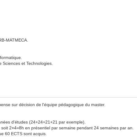
SEIRB-MATMECA.
nformatique.
ge Sciences et Technologies.
pense sur décision de l'équipe pédagogique du master.
 années d'études (24+24+21+21 par exemple).
oit 2×4=8h en présentiel par semaine pendant 24 semaines par an.
que 60 ECTS sont acquis.